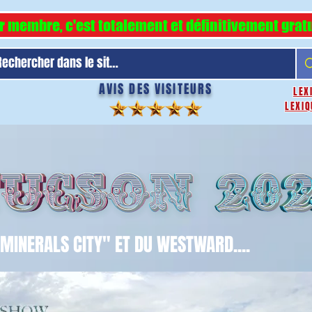
r membre, c'est totalement et définitivement gratu
AVIS DES VISITEURS
LEX
LEXIQ
MINERALS CITY" ET DU WESTWARD....