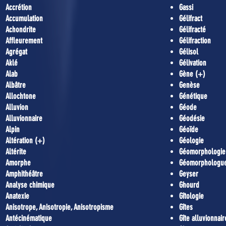
Accrétion
Gassi
Accumulation
Gélifract
Achondrite
Gélifracté
Affleurement
Gélifraction
Agrégat
Gélisol
Aklé
Gélivation
Alab
Gène (+)
Albâtre
Genèse
Allochtone
Génétique
Alluvion
Géode
Alluvionnaire
Géodésie
Alpin
Géoïde
Altération (+)
Géologie
Altérite
Géomorphologie
Amorphe
Géomorphologu
Amphithéâtre
Geyser
Analyse chimique
Ghourd
Anatexie
Gîtologie
Anisotrope, Anisotropie, Anisotropisme
Gîtes
Antécinématique
Gîte alluvionnair