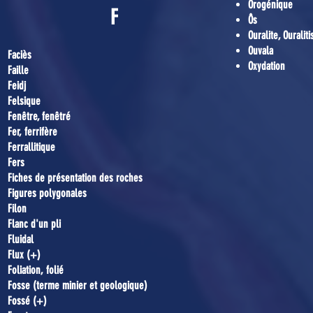
Orogénique
F
Ôs
Ouralite, Ouraliti
Ouvala
Faciès
Oxydation
Faille
Feidj
Felsique
Fenêtre, fenêtré
Fer, ferrifère
Ferrallitique
Fers
Fiches de présentation des roches
Figures polygonales
Filon
Flanc d'un pli
Fluidal
Flux (+)
Foliation, folié
Fosse (terme minier et geologique)
Fossé (+)