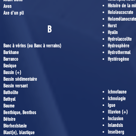
Histoire de la m
Aven
Hololeucocrate
Axe d'un pli
Holomélanocrat
Horst
B
Hyalin
Hydrolaccolite
Banc à vérins (ou Banc à verrains)
Hydrosphère
Barkhane
Hydrothermal
Barranco
Hystérogène
Basique
Bassin (+)
Bassin sédimentaire
Bassin versant
Ichnofaune
Batholite
Ichnologie
Bathyal
Igue
Baume
Illuvion (+)
Benthique, Benthos
Inclusion
Bétoire
Inlandsis
Biorhexistasie
Inselberg
Blast(e), blastique