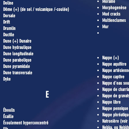
Moraine
Doline
Morphogenèse
Dôme (+) (de sel / volcanique /-coulée)
Mud cracks
Dorsale
Multienclumes
Drift
Mur
Drumlin
Ductile
Dune (+) Dunaire
Dune hydraulique
Dune longitudinale
Nappe (+)
Dune parabolique
Nappe aquifère
Dune pyramidale
Nappe artésienn
Dune transversale
Nappe captive
Dyke
Nappe d'eau sou
Nappe de charri
E
Nappe de gravat
Nappe libre
Nappe pennique
Éboulis
Nappe phréatiqu
Écaille
Natronière (voir
Écoulement hyperconcentré
Nebka, ou Nebkh