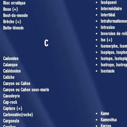
Inséquent
Bloc erratique
Intermédiaire
Boue (+)
Intertidal
Bout-du-monde
Intraformationne
Brèche (+)
Intrusion
Butte-témoin
Inversion de rel
Iso (+)
C
Isomorphe, Iso
Isopique, Isopi
Cadomien
Isotope, Isotopi
Calanque
Isotrope, Isotro
Calédonien
Isostasie
Caliche
Canyon ou Cañon
Canyon ou Cañon sous-marin
Caoudeyre
Cap-rock
Capture (+)
Kame
Carbonatée(roche)
Kamenitsa
Cargneule
Karren