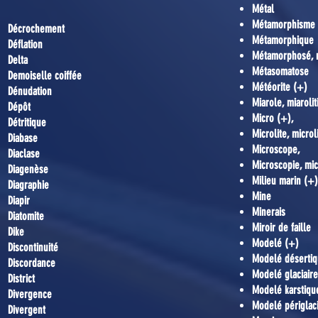
Métal
Métamorphisme
Décrochement
Métamorphique
Déflation
Métamorphosé, 
Delta
Métasomatose
Demoiselle coiffée
Météorite (+)
Dénudation
Miarole, miaroli
Dépôt
Micro (+),
Détritique
Microlite, microl
Diabase
Microscope,
Diaclase
Microscopie, mi
Diagenèse
Milieu marin (+)
Diagraphie
Mine
Diapir
Minerais
Diatomite
Miroir de faille
Dike
Modelé (+)
Discontinuité
Modelé déserti
Discordance
Modelé glaciaire
District
Modelé karstiqu
Divergence
Modelé périglaci
Divergent