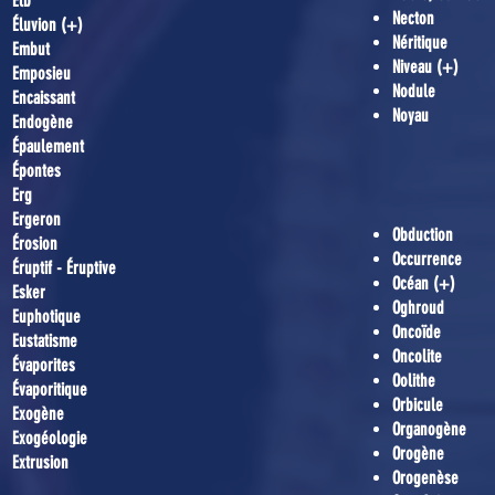
Elb
Necton
Éluvion (+)
Néritique
Embut
Niveau (+)
Emposieu
Nodule
Encaissant
Noyau
Endogène
Épaulement
Épontes
Erg
Ergeron
Obduction
Érosion
Occurrence
Éruptif - Éruptive
Océan (+)
Esker
Oghroud
Euphotique
Oncoïde
Eustatisme
Oncolite
Évaporites
Oolithe
Évaporitique
Orbicule
Exogène
Organogène
Exogéologie
Orogène
Extrusion
Orogenèse