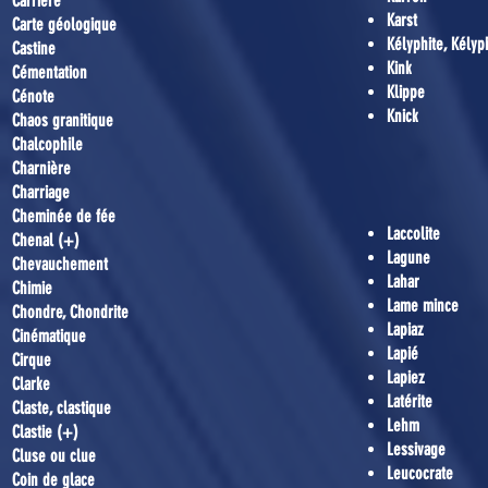
Carrière
Karst
Carte géologique
Kélyphite, Kélyph
Castine
Kink
Cémentation
Klippe
Cénote
Knick
Chaos granitique
Chalcophile
Charnière
Charriage
Cheminée de fée
Laccolite
Chenal (+)
Lagune
Chevauchement
Lahar
Chimie
Lame mince
Chondre, Chondrite
Lapiaz
Cinématique
Lapié
Cirque
Lapiez
Clarke
Latérite
Claste, clastique
Lehm
Clastie (+)
Lessivage
Cluse ou clue
Leucocrate
Coin de glace