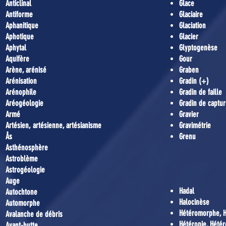
Anticlinal
Glace
Antiforme
Glaciaire
Aphanitique
Glaciation
Aphotique
Glacier
Aphytal
Glyptogenèse
Aquifère
Gour
Arène, arénisé
Graben
Arénisation
Gradin (+)
Arénophile
Gradin de faille
Aréogéologie
Gradin de captu
Armé
Gravier
Artésien, artésienne, artésianisme
Gravimétrie
Ås
Grenu
Asthénosphère
Astroblème
Astrogéologie
Auge
Hadal
Autochtone
Halocinèse
Automorphe
Hétéromorphe, 
Avalanche de débris
Hétéropie, Hété
Avant-butte