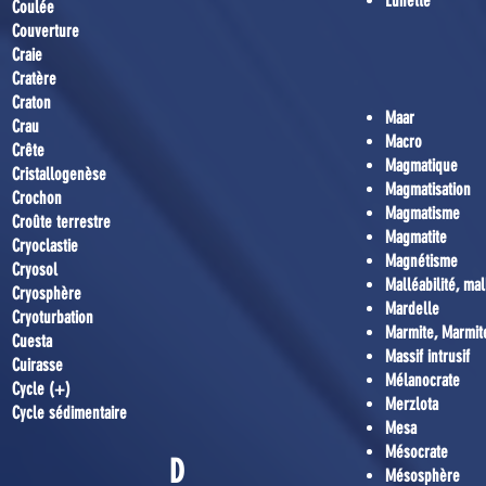
Lunette
Coulée
Couverture
Craie
Cratère
Craton
Maar
Crau
Macro
Crête
Magmatique
Cristallogenèse
Magmatisation
Crochon
Magmatisme
Croûte terrestre
Magmatite
Cryoclastie
Magnétisme
Cryosol
Malléabilité, ma
Cryosphère
Mardelle
Cryoturbation
Marmite, Marmit
Cuesta
Massif intrusif
Cuirasse
Mélanocrate
Cycle (+)
Merzlota
Cycle sédimentaire
Mesa
Mésocrate
D
Mésosphère