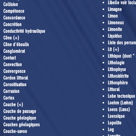
Libelle voir Incl
Collision
Limagne
Compétence
Limon
Concordance
Limoneux
Concrétion
Limonite
Conductivité hydraulique
Liquidus
Cône (+)
Liste des person
Cône d'éboulis
Lit (+)
Conglomérat
Lithique (dont " 
Contact
Lithologie
Convection
Lithophyse
Convergence
Lithosidérite
Cordon littoral
Lithosphère
Coronitisation
Littoral
Corrasion
Lobe tectonique
Cortex
Loehm (Lœhm)
Couche (+)
Loess (Lœss)
Couche de passage
Loessique
Couche géologique
Lopolite
Couches géologiques
Log
Couche-savon