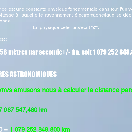
vide est une constante physique fondamentale dans tout l'univers
a vitesse à laquelle le rayonnement électromagnétique se 
conde.
c
En physique célérité s'écrit "
".
st :
58 mètres par seconde+/- 1m, soit 1 079 252 84
FRES ASTRONOMIQUES
km/s amusons nous à calculer la distance par
7 987 547,480 km
60 =
1 079 252 848,800 km