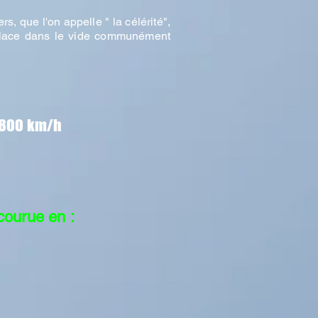
, que l'on appelle " la célérité",
déplace dans le vide communément
8.800 km/h
courue en :