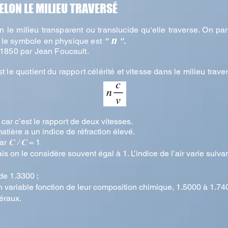
ELON LE MILIEU TRAVERSÉ
n le milieu transparent ou translucide qu'elle traverse. On par
n
 le symbole en physique est
"
"
.
1850 par Jean Foucault.
st le quotient du rapport célérité et vitesse dans le milieu trave
é car c’est le rapport de deux vitesses.
matière a un indice de réfraction élevé.
car
C / C
= 1
s on le considère souvent égal à 1. L’indice de l’air varie suivan
de 1.3300 ;
on variable fonction de leur composition chimique, 1.5000 à 1.74
éraux.