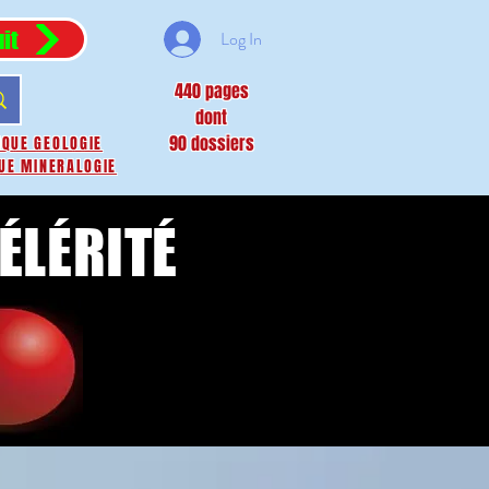
it
Log In
440 pages
dont
90 dossiers
IQUE GEOLOGIE
UE MINERALOGIE
CÉLÉRITÉ