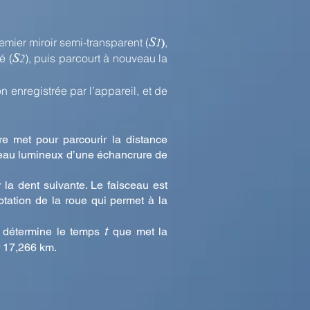
S
remier miroir semi-transparent (
,
1
)
S
é (
), puis parcourt à nouveau la
2
on enregistrée par l’appareil, et de
e met pour parcourir la distance
ceau lumineux d’une échancrure de
r la dent suivante. Le faisceau est
otation de la roue qui permet à la
t
n détermine le temps
que met la
r 17,266 km.