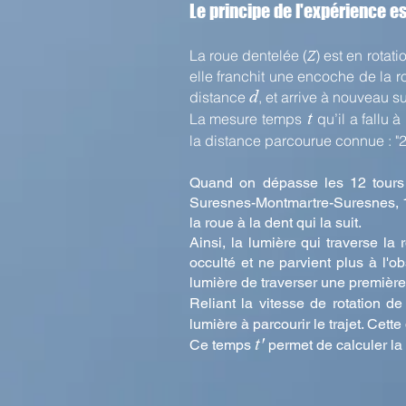
Le principe de l'expérience est
La roue dentelée (
) est en rotat
Z
elle franchit une encoche de la r
d
distance
, et arrive à nouveau s
t
La mesure temps
qu’il a fallu 
la distance parcourue connue : "
Quand on dépasse les 12 tours p
Suresnes-Montmartre-Suresnes, 1
la roue à la dent qui la suit.
Ainsi, la lumière qui traverse la
occulté et ne parvient plus à l'o
lumière de traverser une première 
Reliant la vitesse de rotation 
lumière à parcourir le trajet. Ce
t'
Ce temps
permet de calculer la