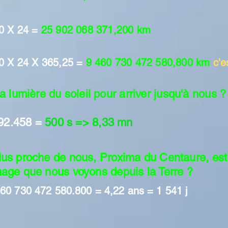
0 X 24 =
25 902 068 371,200 km
0 X 24 X 365,25 =
9 460 730 472 580,800 km
c'e
lumière du soleil pour arriver jusqu'à nous ?
792.458 =
500 s => 8,33 mn
 plus proche de nous, Proxima du Centaure, es
image que nous voyons depuis la Terre ?
460 730 472 580.800 = 4,22 ans = 1 541 j