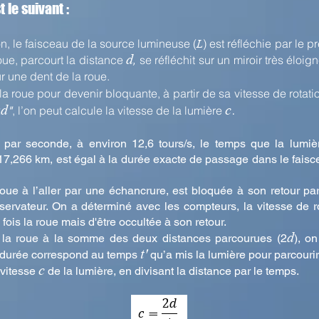
 le suivant :
ion, le faisceau de la source lumineuse (
) est réfléchie par le p
L
d
oue, parcourt la distance
se réfléchit sur un miroir très éloign
,
ur une dent de la roue.
à la roue pour devenir bloquante, à partir de sa vitesse de rotati
.
d
c
2
, l’on peut calcule la vitesse de la lumière
"
ar seconde, à environ 12,6 tours/s, le temps que la lumièr
7,266 km, est égal à la durée exacte de passage dans le fais
 roue à l’aller par une échancrure, est bloquée à son retour pa
bservateur. On a déterminé avec les compteurs, la vitesse de r
fois la roue mais d'être occultée à son retour.
d
de la roue à la somme des deux distances parcourues (2
), o
t'
tte durée correspond au temps
qu’a mis la lumière pour parcouri
c
 vitesse
de la lumière, en divisant la distance par le temps.