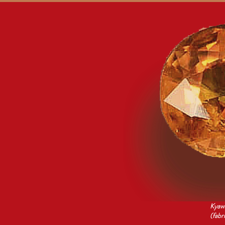
Kyawt
(fabr