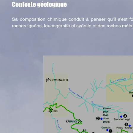
Contexte géologique
Sa composition chimique conduit à penser qu'il s'est 
roches ignées, leucogranite et syénite et des roches méta