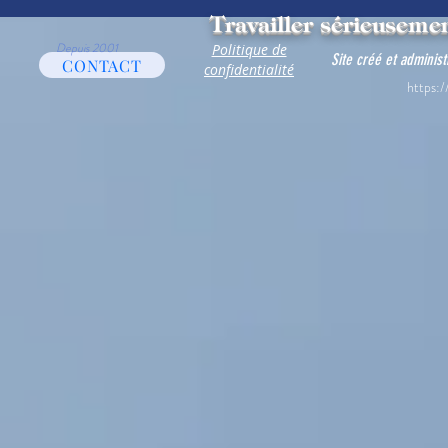
Travailler sérieusemen
Depuis 2001
Politique de
Site créé et adminis
CONTACT
confidentialité
https:/