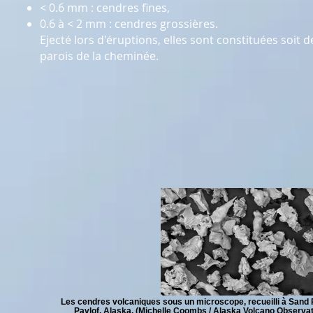
< 0.6 mm : cendres fines,
0.6 à < 2 mm : cendres grossières.
Ejecté lors d'éruptions, elles sont constituées soi
parois de la cheminée.
Les cendres volcaniques sous un microscope, recueilli à Sand P
Pavlof, Alaska. (Michelle Coombs / Alaska Volcano Observat