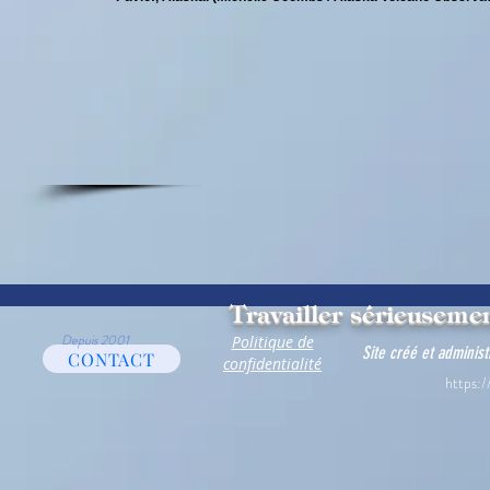
Travailler sérieusemen
Depuis 2001
Politique de
Site créé et adminis
CONTACT
confidentialité
https:/