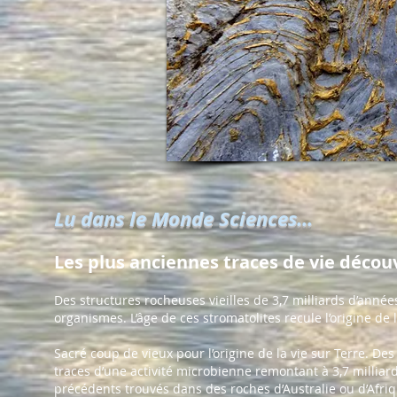
Lu dans le Monde Sciences...
Les plus anciennes traces de vie déco
Des structures rocheuses vieilles de 3,7 milliards d’années
organismes. L’âge de ces stromatolites recule l’origine de 
Sacré coup de vieux pour l’origine de la vie sur Terre. D
traces d’une activité microbienne remontant à 3,7 milliard
précédents trouvés dans des roches d’Australie ou d’Afri