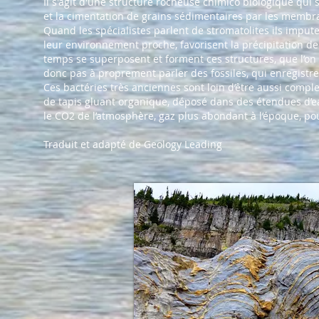
Il s'agit d'une structure rocheuse chimico biologique qui
et la cimentation de grains sédimentaires par les membr
Quand les spécialistes parlent de stromatolites ils impu
leur
environnement
proche, favorisent la précipitation de
temps se superposent et forment ces structures, que l’on r
donc pas à proprement
parler
des fossiles, qui enregistr
Ces bactéries très anciennes sont loin d’être aussi comple
de tapis gluant organique, déposé dans des étendues d’e
le CO2 de l’atmosphère, gaz plus abondant à l’époque, po
Traduit et adapté de Geology Leading