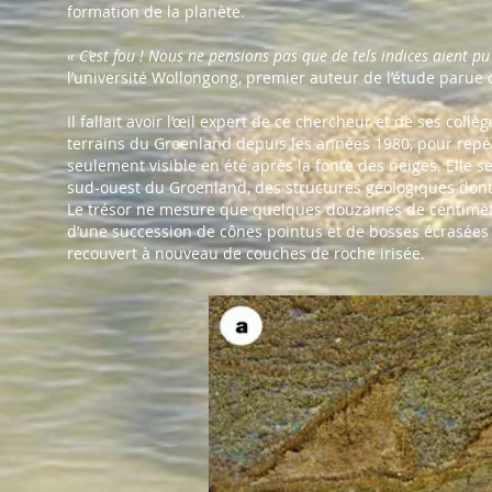
formation de la planète.
« C’est fou ! Nous ne pensions pas que de tels indices aient p
l’université Wollongong, premier auteur de l’étude parue
Il fallait avoir l’œil expert de ce chercheur et de ses col
terrains du Groenland depuis les années 1980, pour repér
seulement visible en été après la fonte des neiges. Elle se
sud-ouest du Groenland, des structures géologiques dont 
Le trésor ne mesure que quelques douzaines de centimètre
d’une succession de cônes pointus et de bosses écrasées m
recouvert à nouveau de couches de roche irisée.