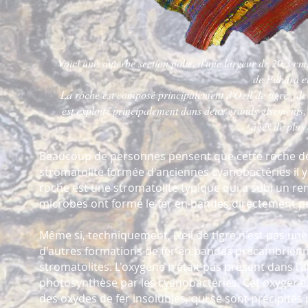
Voici une superbe section polie, d'une largeur de 20,3 cm,
de Pilbara e
La roche est composé principalement d'Oeil de tigre , de
est exploité principalement dans deux grands gisements, l
âgés de plus 
Beaucoup de personnes pensent que cette roche d
stromatolite formée d'anciennes cyanobactéries il y
roche est une stromatolite typique qui a subi un re
microbes ont formé le fer en bandes directement pe
Même si, techniquement, l’œil de tigre n'est pas un
d'autres formations de fer en bandes précambrienne
stromatolites. L'oxygène n'était pas présent dans l'
photosynthèse par les cyanobactéries. Cet oxygène, 
des oxydes de fer insolubles, qui se sont précipité