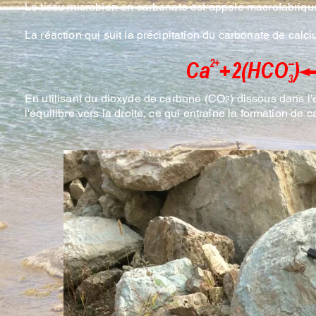
Le tissu microbien en carbonate est appelé macrofabriqu
La réaction qui suit la précipitation du carbonate de calci
En utilisant du dioxyde de carbone (CO
) dissous dans l
2
l'équilibre vers la droite, ce qui entraîne la formation d