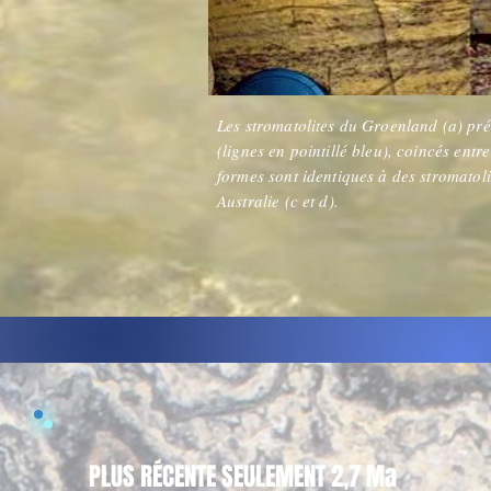
Les stromatolites du Groenland (a) prés
(lignes en pointillé bleu), coincés entr
formes sont identiques à des stromatoli
Australie (c et d).
PLUS RÉCENTE SEULEMENT 2,7 Ma