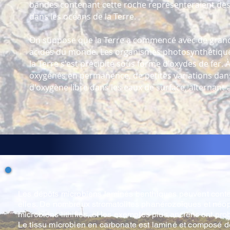
bandes contenant cette roche représenteraient des 
dans les océans de la Terre.
On suppose que la Terre a commencé avec de grandes
acides du monde. Les organismes photosynthétiques 
la Terre s'est précipité sous forme d'oxydes de fer
oxygénés en permanence, de petites variations dan
d'oxygène libre dans les eaux de surface, alternant
Les dépôts microbiens laminés benthiques peuvent conteni
elles. De nombreux stromatolites phanérozoïques et néo
microbiens lithifiés, et les exemples plus anciens ont p
Le tissu microbien en carbonate est laminé et composé d