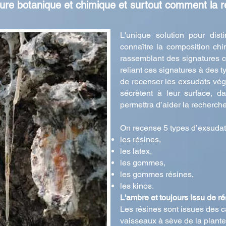
re botanique et chimique et surtout comment la r
L'unique solution pour dist
connaître la composition ch
rassemblant des signatures 
reliant ces signatures à des 
de recenser les exsudats vég
sécrètent à leur surface, 
permettra d’aider la recherche
On recense 5 types d’exsudat
les résines,
les latex,
les gommes,
les gommes résines,
les kinos.
L'ambre et toujours issu de ré
Les résines sont issues des 
vaisseaux à sève de la plante