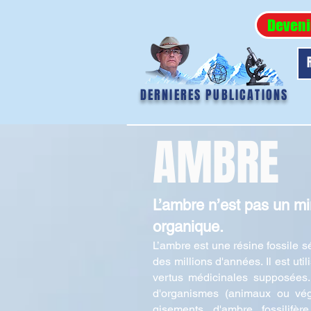
Deveni
DERNIERES PUBLICATIONS
AMBRE
L’ambre n’est pas un m
organique.
L’ambre est une résine fossile sé
des millions d'années. Il est uti
vertus médicinales supposées.
d'organismes (animaux ou végé
gisements d'ambre fossilifèr