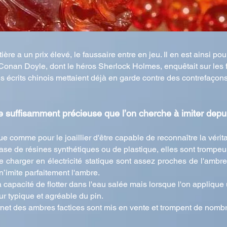
 a un prix élevé, le faussaire entre en jeu. Il en est ainsi pour 
r Conan Doyle, dont le héros Sherlock Holmes, enquêtait sur les
s écrits chinois mettaient déjà en garde contre des contrefaçons
e suffisamment précieuse que l’on cherche à imiter depui
gue comme pour le joaillier d'être capable de reconnaître la vérita
base de résines synthétiques ou de plastique, elles sont trompeus
se charger en électricité statique sont assez proches de l'ambr
n’imite parfaitement l'ambre.
a capacité de flotter dans l'eau salée mais lorsque l'on applique
r typique et agréable du pin.
ernet des ambres factices sont mis en vente et trompent de nomb