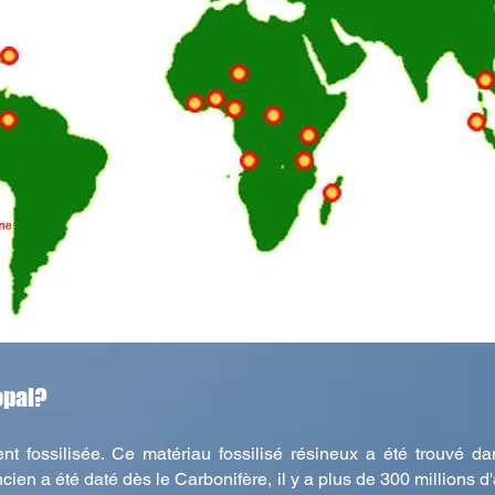
opal?
nt fossilisée. Ce matériau fossilisé résineux a été trouvé d
cien a été daté dès le Carbonifère, il y a plus de 300 millions d