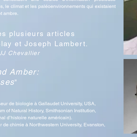
s, le climat et les paléoenvironnements qui existaient
et ambre.
s plusieurs articles
lay et Joseph Lambert.
JJ Chevallier
nd Amber:
Uses
"
eur de biologie à Gallaudet University, USA,
 of Natural History, Smithsonian Institution,
 d’histoire naturelle américain).
ur de chimie à Northwestern University, Evanston,