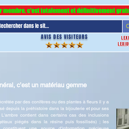
r membre, c'est totalement et définitivement gratu
AVIS DES VISITEURS
LEX
LEXIQ
inéral, c’est un matériau gemme
crétée par des conifères ou des plantes à fleurs il y a
lisé depuis la préhistoire dans la bijouterie et pour ses
 L'ambre contient dans certains cas des inclusions
taux piégés dans la résine puis fossilisés) ; les
e constituent une source d'information précieuse