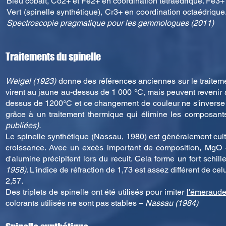
Bleu cobalt, Co2+ et Fe2+ en coordination tétraédrique. Fe3+ 
Vert (spinelle synthétique), Cr3+ en coordination octaédriqu
Spectroscopie pragmatique pour les gemmologues (2011)
Traitements du spinelle
Weigel (1923)
donne des références anciennes sur le traitemen
virent au jaune au-dessus de 1 000 °C, mais peuvent revenir a
dessus de 1200°C et ce changement de couleur ne s'inverse pa
grâce à un traitement thermique qui élimine les composant
publiées).
Le spinelle synthétique (Nassau, 1980) est généralement culti
croissance. Avec un excès important de composition, MgO · 5Al
d'alumine précipitent lors du recuit. Cela forme un fort schil
1958)
. L'indice de réfraction de 1,73 est assez différent de ce
2,57.
Des triplets de spinelle ont été utilisés pour imiter
l'émeraud
colorants utilisés ne sont pas stables –
Nassau (1984)