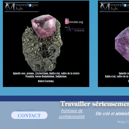
Travailler sérieusemen
Depuis 2001
Politique de
Site créé et adminis
CONTACT
confidentialité
https:/