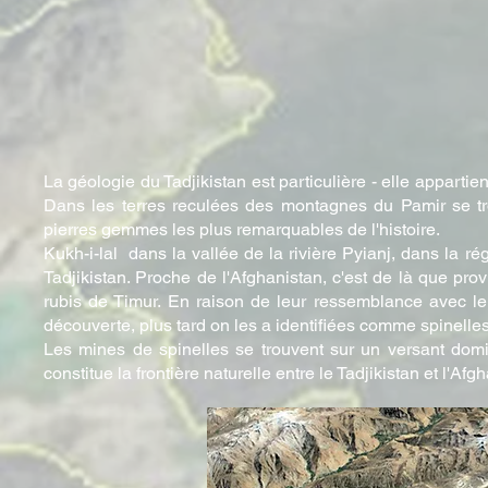
La géologie du Tadjikistan est particulière - elle appart
Dans les terres reculées des montagnes du Pamir se tr
pierres gemmes les plus remarquables de l'histoire.
Kukh-i-lal dans la vallée de la rivière Pyianj, dans la 
Tadjikistan. Proche de l'Afghanistan, c'est de là que prov
rubis de Timur. En raison de leur ressemblance avec l
découverte, plus tard on les a identifiées comme spinelles
Les mines de spinelles se trouvent sur un versant domina
constitue la frontière naturelle entre le Tadjikistan et l'Afg