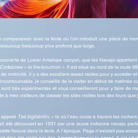
en comparaison avec la fente où l'on introduit une pièce de m
 beaucoup beaucoup plus profond que large.
écouverte de Lower Antelope canyon, que les Navajo appellen
Corkscrew
« le tire-bouchon ». Il est situé au nord de la route 9
motricité, il y a des escaliers assez raides pour y accéder et il 
t incontournable, je conseille de le visiter en début de matinée o
 sont très expérimentés et vous conseilleront pour y faire de ma
à mes visiteurs de classer les sites visités lors des tours que 
t appelé
Tsé bighánílín
, « là où l’eau coule à travers les rocher
aurait été découvert en 1931 par une jeune indienne navajo part
tte fissure dans la terre. A l’époque, Page n’existait pas encore
avait déjà été visité par des Amérindiens par le passé. Il est s