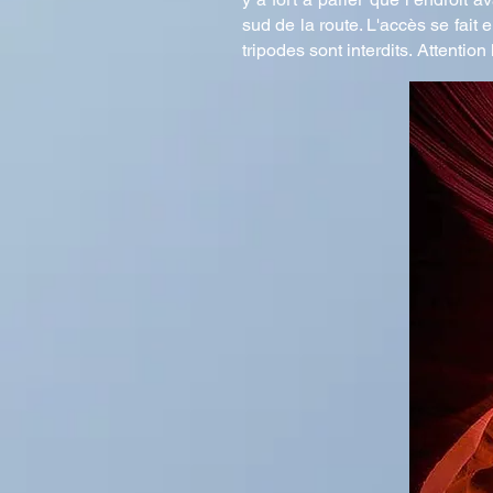
sud de la route. L'accès se fait 
tripodes sont interdits.
Attention