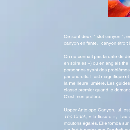
Ce sont deux " slot canyon ", 
canyon en fente, canyon étroit
On ne connait pas la date de d
en spirales ») ou en anglais the
personnes ayant des problèmes de 
par endroits. Il est magnifique e
la meilleure lumière. Les guides
classé premier quand je demande 
C'est mon préféré.
Upper Antelope Canyon, lui, es
The Crack
, « la fissure », il 
moutons égarés. Elle tomba sur ce
y a fort à parier que l’endroit 