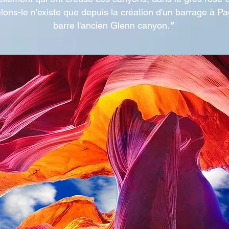
lons-le n'existe que depuis la création d'un barrage à Pa
"
barre l'ancien Glenn canyon.