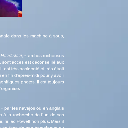
onnaie dans les machine à sous,
t
Hazdistazí
, « arches rocheuses
8, sont accès est déconseillé aux
est très accidenté et très étroit
u en fin d'après-midi pour y avoir
gnifiques photos. Il est toujours
j'organise.
s » par les navajos ou en anglais
ie à la recherche de l’un de ses
, le lac Powell non plus. Mais il
itué en face de son homologue au