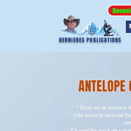
Deveni
DERNIERES PUBLICATIONS
ANTELOPE
"
Situé sur le territoir
mile avant la centrale t
vis
Ce sont les eaux de ruiss