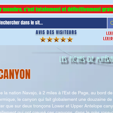
r membre, c'est totalement et définitivement gratu
AVIS DES VISITEURS
LEX
LEXIQ
 CANYON
e de la nation Navajo, à 2 miles à l'Est de Page, au bord d
hermique, le canyon qui fait globalement une douzaine de 
iter que sur deux tronçons Lower et Upper Antelope can
ellement qui ont creusé ces canyons, dans le grès rose-o