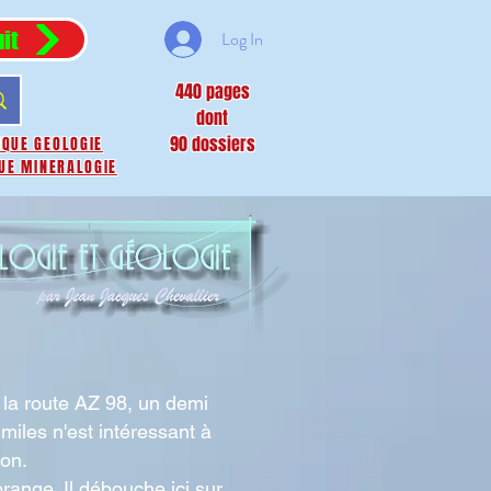
it
Log In
440 pages
dont
90 dossiers
IQUE GEOLOGIE
UE MINERALOGIE
e la route AZ 98, un demi
miles n'est intéressant à
yon.
range. Il débouche ici sur