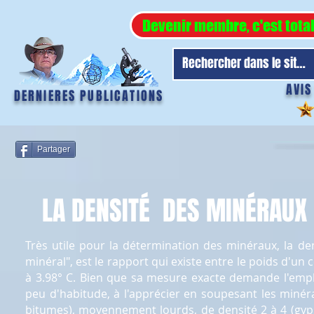
Devenir membre, c'est tota
AVIS
DERNIERES PUBLICATIONS
Partager
LA DENSITÉ DES MINÉRAUX
Très utile pour la détermination des minéraux, la de
minéral", est le rapport qui existe entre le poids d'u
à 3.98° C. Bien que sa mesure exacte demande l'emplo
peu d'habitude, à l'apprécier en soupesant les minéra
bitumes), moyennement lourds, de densité 2 à 4 (gypse,