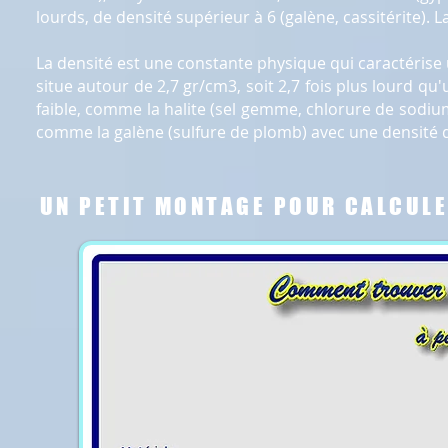
lourds, de densité supérieur à 6 (galène, cassitérite). 
La densité est une constante physique qui caractéris
situe autour de 2,7 gr/cm3, soit 2,7 fois plus lourd q
faible, comme la halite (sel gemme, chlorure de sodium)
comme la galène (sulfure de plomb) avec une densité de 
UN PETIT MONTAGE POUR CALCULE