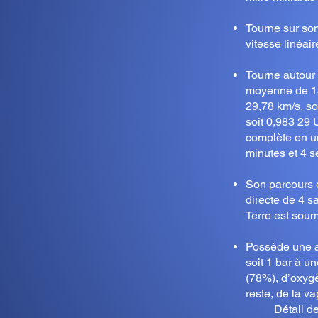
Tourne sur son
vitesse linéai
Tourne autour 
moyenne de 15
29,78 km/s, so
soit 0,983 29 
complète en un
minutes et 4 s
Son parcours e
directe de 4 s
Terre est soum
Possède une a
soit 1 bar à 
(78%), d’oxyg
reste, de la v
Détail d