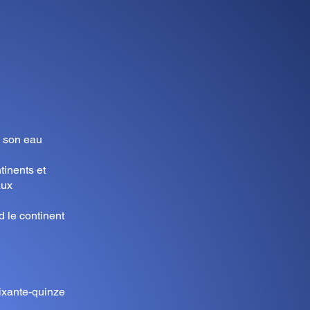
e son eau
tinents et
aux
d le continent
ixante-quinze