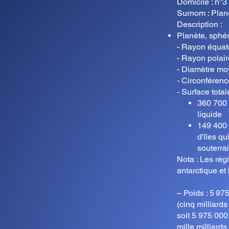
Domicile : n°3
Surnom : Plan
Description :
Planète, sphér
- Rayon équat
- Rayon polai
- Diamètre mo
- Circonféren
- Surface tota
360 700 
liquide
149 400 
d'îles q
souterra
Nota : Les rég
antarctique et 
– Poids : 5 97
(cinq milliards
soit 5 975 000
mille milliards