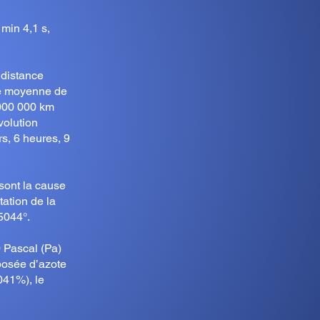
min 4,1 s,
 distance
se moyenne de
 000 000 km
volution
rs, 6 heures, 9
 sont la cause
tation de la
5044°.
 Pascal (Pa)
posée d’azote
041%), le