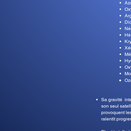
Az
Ox
Ar
Dio
Né
Hé
Kr
Xé
Mé
Hy
Oxy
Mo
Oz
Sa gravité inte
son seul satell
provoquent les
ralentit progr