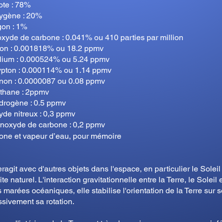
ote : 78%
ygène : 20%
gon : 1%
xyde de carbone : 0.041% ou 410 parties par million
on : 0.001818% ou 18.2 ppmv
lium : 0.000524% ou 5.24 ppmv
ypton : 0.000114% ou 1.14 ppmv
non : 0.0000087 ou 0.08 ppmv
thane : 2ppmv
drogène : 0.5 ppmv
de nitreux : 0,3 ppmv
noxyde de carbone : 0,2 ppmv
one et vapeur d’eau, pour mémoire
ragit avec d'autres objets dans l'espace, en particulier le Soleil
ite naturel. L'interaction gravitationnelle entre la Terre, le Soleil 
 marées océaniques, elle stabilise l'orientation de la Terre sur s
essivement sa rotation.