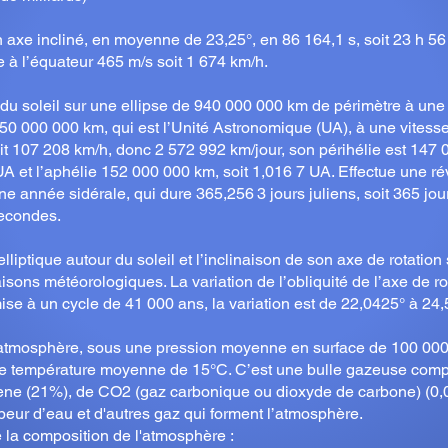
 axe incliné, en moyenne de 23,25°, en 86 164,1 s, soit 23 h 56 
re à l’équateur 465 m/s soit 1 674 km/h.
du soleil sur une ellipse de 940 000 000 km de périmètre à une
0 000 000 km, qui est l’Unité Astronomique (UA), à une vites
it 107 208 km/h, donc 2 572 992 km/jour, son périhélie est 147
UA et l’aphélie 152 000 000 km, soit 1,016 7 UA. Effectue une ré
e année sidérale, qui dure 365,256 3 jours juliens, soit 365 jou
econdes.​
lliptique autour du soleil et l’inclinaison de son axe de rotation
aisons météorologiques. La variation de l’obliquité de l’axe de ro
ise à un cycle de 41 000 ans, la variation est de 22,0425° à 24,
tmosphère, sous une pression moyenne en surface de 100 000
une température moyenne de 15°C. C’est une bulle gazeuse com
ène (21%), de CO2 (gaz carbonique ou dioxyde de carbone) (0,
apeur d’eau et d'autres gaz qui forment l’atmosphère.
e la composition de l'atmosphère :