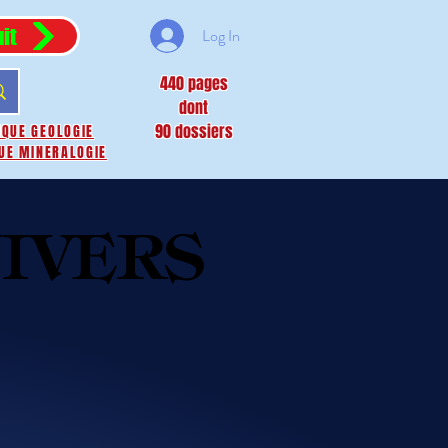
it
Log In
440 pages
dont
90 dossiers
IQUE GEOLOGIE
UE MINERALOGIE
IVERS
IVERS