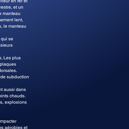
rieur en fer et
estre, et un
 le manteau
ement lent,
s, le manteau
 qui se
usieurs
s. Les plus
 plaques
dorsales.
 de subduction
nt aussi dans
ints chauds.
s, explosions
impacter
es aérobies et