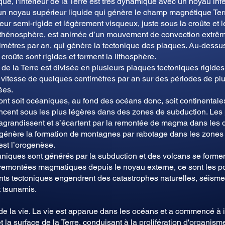
que, l'intérieur de la Terre est très dynamique avec un noyau infé
 un noyau supérieur liquide qui génère le champ magnétique Terr
eur semi-rigide et légèrement visqueux, juste sous la croûte et
asthénosphère, est animée d’un mouvement de convection extrêm
mètres par an, qui génère la tectonique des plaques. Au-dessu
 croûte sont rigides et forment la lithosphère.
 de la Terre est divisée en plusieurs plaques tectoniques rigides
 vitesse de quelques centimètres par an sur des périodes de pl
ées.
nt soit océaniques, au fond des océans donc, soit continentale
ncent sous les plus légères dans des zones de subduction. Les
agrandissent et s’écartent par la remontée de magma dans les 
 génère la formation de montagnes par rabotage dans les zones
est l’orogenèse.
niques sont générés par la subduction et des volcans se forme
remontées magmatiques depuis le noyau externe, ce sont les po
s tectoniques engendrent des catastrophes naturelles, séisme
t tsunamis.
de la vie. La vie est apparue dans les océans et a commencé à 
t la surface de la Terre, conduisant à la prolifération d'organism