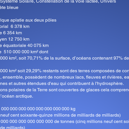
 Système Solaire, Constellation de la Voie lactée, Univers
ète bleue
ique aplatie aux deux pôles
orial 6 378 km
re 6 354 km
yen 12 750 km
ce équatoriale 40 075 km
le 510 000 000 km² dont
000 km², soit 70,71% de la surface, d’océans contenant 97% d
000 km² soit 29,29% restants sont des terres composées de con
ui, ensemble, possèdent de nombreux lacs, fleuves et rivières, e
ines et autres étendues d'eau qui contribuent à l'hydrosphère.
ions polaires de la Terre sont couvertes de glaces cela compren
l’océan arctique.
5 000 000 000 000 000 000 000 000 kg
 neuf cent soixante-quinze millions de milliards de milliards)
 000 000 000 000 000 000 de tonnes (cinq millions neuf cent so
 de milliards)