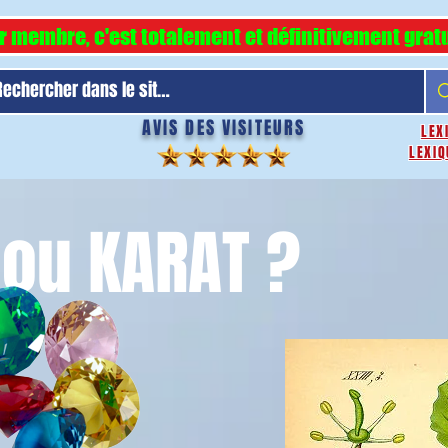
r membre, c'est totalement et définitivement gratu
AVIS DES VISITEURS
LEX
LEXIQ
 ou KARAT ?