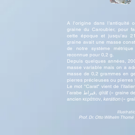
A l'origine dans l'antiquité 
graine du Caroubier, pour fa
cette époque et jusqu'au 2
graine avait une masse cons
de notre système métrique 
reconnue pour 0,2 g.
Depuis quelques
années, 20
masse variable mais on a ado
masse de 0,2 grammes en ge
pierres précieuses ou pierres 
Le mot "Carat" vient de l'itali
l’arabe قيراط,
qīrāṭ
(« graine de
ancien κεράτιον,
kerátion
(« grai
Illustrat
Prof. Dr. Otto Wilhelm Thomé