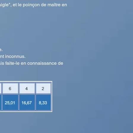
igle", et le poinçon de maître en
e.
ont inconnus.
mais faite-le en connaissance de