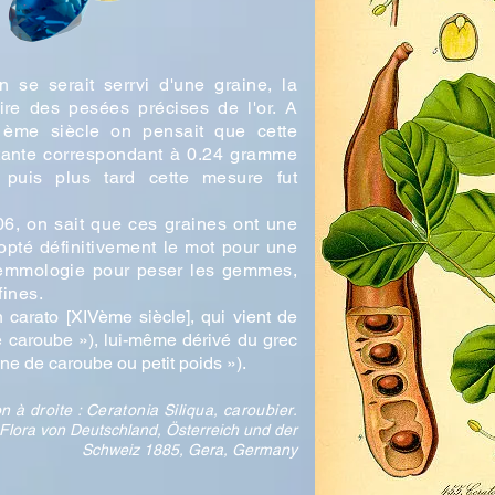
on se serait serrvi d'une graine, la
ire des pesées précises de l'or. A
1ème siècle on pensait que cette
tante correspondant à 0.24 gramme
puis plus tard cette mesure fut
06,
on sait que ces graines ont une
pté définitivement le mot pour une
mmologie pour peser les gemmes,
fines.
en carato [XIVème siècle], qui vient de
 caroube »), lui-même dérivé du grec
ne de caroube ou petit poids »).
ion à droite : Ceratonia Siliqua, caroubier.
 Flora von Deutschland, Österreich und der
Schweiz 1885, Gera, Germany