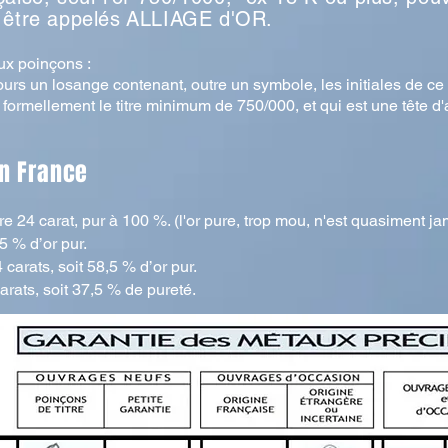
 être
appelés
ALLIAGE d'OR.
ux poinçons :
ours un losange contenant, outre un symbole, les initiales de ce 
t formellement le titre minimum de 750/000, et qui est une tête d'
n France
24 carat, pur à 100 %. (l'or pure, trop mou, n'est quasiment jama
75 % d’or pur.
 carats, soit 58,5 % d’or pur.
9 carats, soit 37,5 % de pureté.