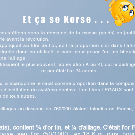
Et ça se Korse . . .
ous étions dans le domaine de la masse (poids) en joaille
ie avant la révolution.
ppliquait au titre de l'or, soit la proportion d'or dans l'a
ntiquité donc on
utilisait
le carat pour peser l'or, les bijou
ns l'alliage
tilisaient le plus souvent l'abréviation K ou Kt, qui le disting
L'or pur était l'or 24 carats.
 qui a abandonné le carat comme proportion dans la compositi
 d'institution du système décimal. Les titres LEGAUX sont 
 de tous autres.
lliages au-dessous de 750/000 étaient interdits en France, e
.
s), contient ¾ d'or fin, et ¼ d'alliage. C'étai
t l'or 
nçaise, seul l'or 750/1000, ex 18 K ou plus, pouva